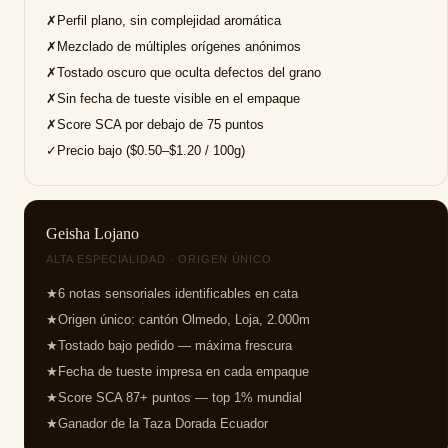
✗
Perfil plano, sin complejidad aromática
✗
Mezclado de múltiples orígenes anónimos
✗
Tostado oscuro que oculta defectos del grano
✗
Sin fecha de tueste visible en el empaque
✗
Score SCA por debajo de 75 puntos
✓
Precio bajo ($0.50–$1.20 / 100g)
Geisha Lojano
ALTA ESPECIALIDAD · ORIGEN ÚNICO
★
6 notas sensoriales identificables en cata
★
Origen único: cantón Olmedo, Loja, 2.000m
★
Tostado bajo pedido — máxima frescura
★
Fecha de tueste impresa en cada empaque
★
Score SCA 87+ puntos — top 1% mundial
★
Ganador de la Taza Dorada Ecuador