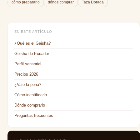
cómo prepararlo
dónde comprar
Taza Dorada
florales.
con altitud y proceso postcosecha. El Geisha de Café
Lojano cumple todos estos criterios, con ficha técnica Q-
Grader incluida en cada pedido.
EN ESTE ARTÍCULO
¿Qué es el Geisha?
Geisha de Ecuador
Perfil sensorial
Precios 2026
¿Vale la pena?
Cómo identificarlo
Dónde comprarlo
Preguntas frecuentes
GEISHA LOJANO DISPONIBLE