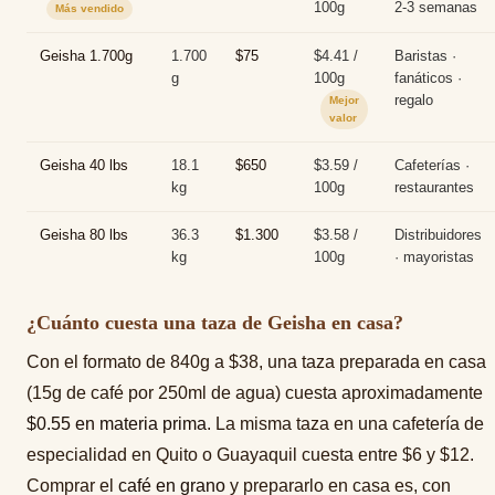
100g
2-3 semanas
Más vendido
Geisha 1.700g
1.700
$75
$4.41 /
Baristas ·
g
100g
fanáticos ·
regalo
Mejor
valor
Geisha 40 lbs
18.1
$650
$3.59 /
Cafeterías ·
kg
100g
restaurantes
Geisha 80 lbs
36.3
$1.300
$3.58 /
Distribuidores
kg
100g
· mayoristas
¿Cuánto cuesta una taza de Geisha en casa?
Con el formato de 840g a $38, una taza preparada en casa
(15g de café por 250ml de agua) cuesta aproximadamente
$0.55 en materia prima
. La misma taza en una cafetería de
especialidad en Quito o Guayaquil cuesta entre $6 y $12.
Comprar el
café en grano
y prepararlo en casa es, con