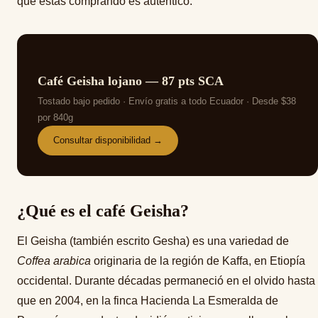
que estás comprando es auténtico.
LOJA ECUADOR
MI CUENTA
Café Geisha lojano — 87 pts SCA
Tostado bajo pedido · Envío gratis a todo Ecuador · Desde $38
por 840g
SÉ NUESTRO DISTRIBUIDOR
Consultar disponibilidad →
¿Qué es el café Geisha?
El Geisha (también escrito Gesha) es una variedad de
Coffea arabica
originaria de la región de Kaffa, en Etiopía
occidental. Durante décadas permaneció en el olvido hasta
que en 2004, en la finca Hacienda La Esmeralda de