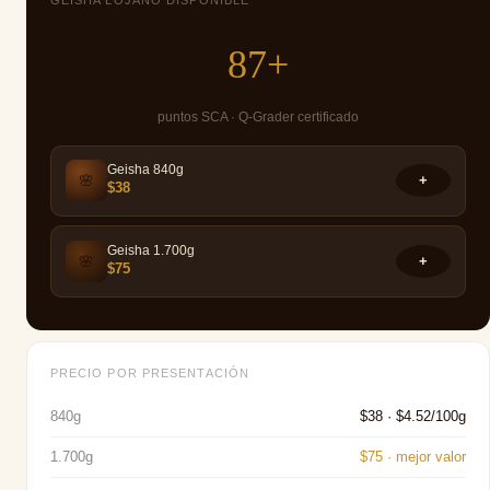
87+
puntos SCA · Q-Grader certificado
Geisha 840g
🌸
+
$38
Geisha 1.700g
🌸
+
$75
PRECIO POR PRESENTACIÓN
840g
$38 · $4.52/100g
1.700g
$75 · mejor valor