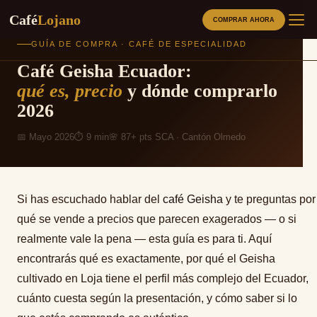
Café
Lojano
COMPRAR AHORA
Saltar
GUÍA DE COMPRA · CAFÉ DE ESPECIALIDAD
al
Café Geisha Ecuador:
contenido
CAFÉS
qué es, precio
y dónde comprarlo
2026
PRODUCTOS RELACIONADOS
📅 Mayo 2026
⏱ 9 min
🌸 87+ pts SCA · Cantón Olmedo
MÉTODOS
SOBRE NOSOTROS
Si has escuchado hablar del
café Geisha
y te preguntas por
qué se vende a precios que parecen exagerados — o si
BLOG
realmente vale la pena — esta guía es para ti. Aquí
encontrarás qué es exactamente, por qué el Geisha
ORIGEN
cultivado en Loja tiene el perfil más complejo del Ecuador,
cuánto cuesta según la presentación, y cómo saber si lo
LOJA SABOR A CAFE