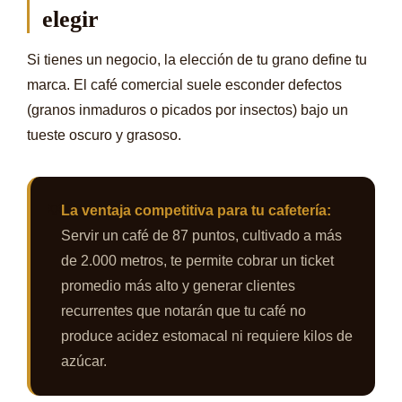
elegir
Si tienes un negocio, la elección de tu grano define tu
marca. El café comercial suele esconder defectos
(granos inmaduros o picados por insectos) bajo un
tueste oscuro y grasoso.
💡
La ventaja competitiva para tu cafetería:
Servir un café de 87 puntos, cultivado a más
de 2.000 metros, te permite cobrar un ticket
promedio más alto y generar clientes
recurrentes que notarán que tu café no
produce acidez estomacal ni requiere kilos de
azúcar.