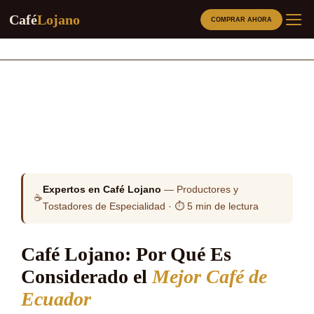
Café
Lojano
COMPRAR AHORA
Saltar
al
contenido
CAFÉS
PRODUCTOS RELACIONADOS
MÉTODOS
Expertos en Café Lojano
—
Productores y
SOBRE NOSOTROS
☕
Tostadores de Especialidad
·
⏱️ 5 min de lectura
BLOG
Café Lojano: Por Qué Es
ORIGEN
Considerado el
Mejor Café de
Ecuador
LOJA SABOR A CAFE