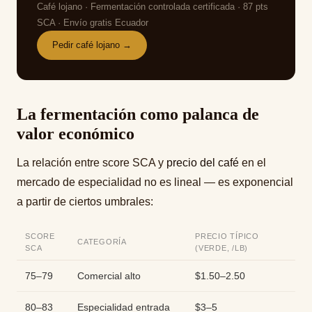
Café lojano · Fermentación controlada certificada · 87 pts
SCA · Envío gratis Ecuador
Pedir café lojano →
La fermentación como palanca de
valor económico
La relación entre score SCA y
precio del café
en el
mercado de especialidad no es lineal — es exponencial
a partir de ciertos umbrales:
SCORE
PRECIO TÍPICO
CATEGORÍA
SCA
(VERDE, /LB)
75–79
Comercial alto
$1.50–2.50
80–83
Especialidad entrada
$3–5