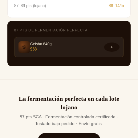
87–89 pts (lojano)
$8–14/lb
87 PTS DE FERMENTACIÓN PERFECTA
Geisha 840g
🌸
+
$38
La fermentación perfecta en cada lote
lojano
87 pts SCA · Fermentación controlada certificada ·
Tostado bajo pedido · Envío gratis.