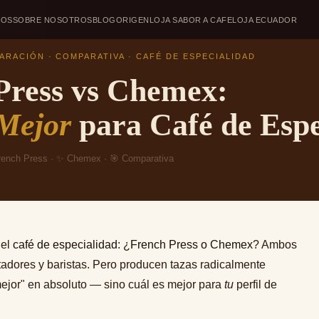
DOS
SOBRE NOSOTROS
BLOG
ORIGEN
LOJA SABOR A CAFE
LOJA ECUADOR
RACIÓN · COMPARATIVA · CAFÉ DE ESPECIALIDAD
Press vs Chemex:
 Mejor
para Café de Espe
ench Press · ✨ Chemex · 🎯 Comparativa
del
café de especialidad
: ¿
French Press o Chemex
? Ambos
adores y baristas. Pero producen tazas radicalmente
"mejor" en absoluto — sino cuál es mejor para
tu
perfil de