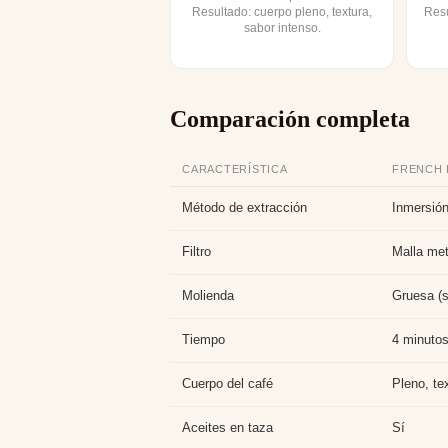
Resultado: cuerpo pleno, textura,
Resu
sabor intenso.
Comparación completa
CARACTERÍSTICA
FRENCH 
Método de extracción
Inmersión
Filtro
Malla met
Molienda
Gruesa (s
Tiempo
4 minuto
Cuerpo del café
Pleno, te
Aceites en taza
Sí