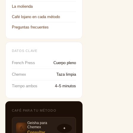
La molienda
Café lojano en cada método
Preguntas frecuentes
DATOS CLAVE
French Press
Cuerpo pleno
Chemex
Taza limpia
Tiempo ambos
4–5 minutos
CAFÉ PARA TU MÉTODO
Geisha para
Chemex
💪
+
Consultar