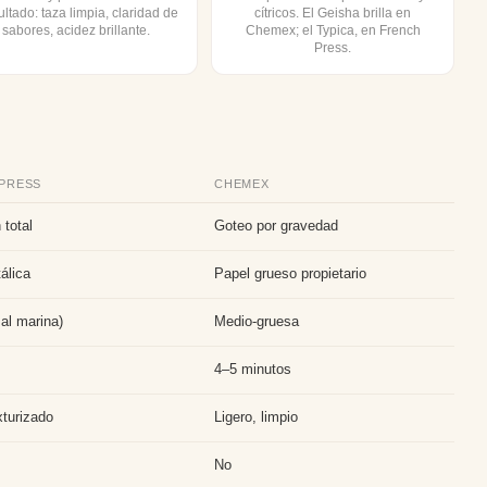
ltado: taza limpia, claridad de
cítricos. El Geisha brilla en
sabores, acidez brillante.
Chemex; el Typica, en French
Press.
PRESS
CHEMEX
 total
Goteo por gravedad
álica
Papel grueso propietario
al marina)
Medio-gruesa
s
4–5 minutos
xturizado
Ligero, limpio
No