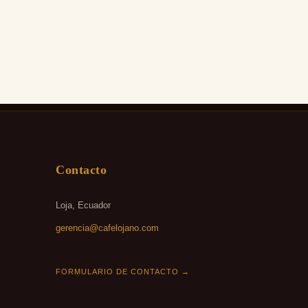
Contacto
Loja, Ecuador
gerencia@cafelojano.com
FORMULARIO DE CONTACTO →