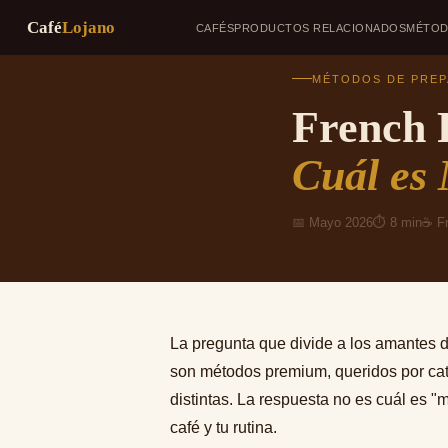
Café
Lojano
CAFÉS
PRODUCTOS RELACIONADOS
MÉTO
Saltar
MÉTODOS DE PREPA
al
contenido
French 
Cuál es
📅 Mayo 2026
⏱ 8 min
☕ Fr
La pregunta que divide a los amantes 
son métodos premium, queridos por cat
distintas. La respuesta no es cuál es 
café y tu rutina.