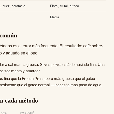
, nuez, caramelo
Floral, frutal, cítrico
Media
s común
dos es el error más frecuente. El resultado: café sobre-
o y aguado en el otro.
ar a sal marina gruesa. Si ves polvo, está demasiado fina. Una
uce sedimento y amargor.
 fina que la French Press pero más gruesa que el goteo
resistente que el goteo normal — necesita más paso de agua.
en cada método
IDEAL
POR QUÉ