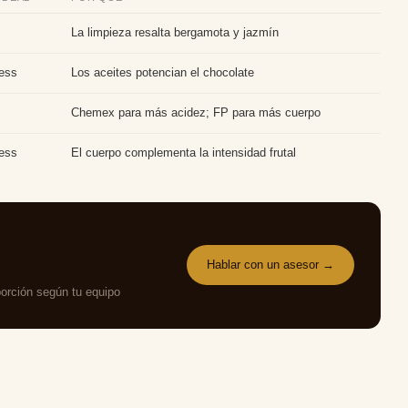
La limpieza resalta bergamota y jazmín
ess
Los aceites potencian el chocolate
Chemex para más acidez; FP para más cuerpo
ess
El cuerpo complementa la intensidad frutal
Hablar con un asesor →
orción según tu equipo