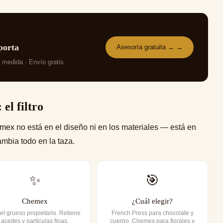
porta
Asesoría gratuita → →
u medida · Envío gratis
el filtro
emex
no está en el diseño ni en los materiales — está en
cambia todo en la taza.
✨
🎯
Chemex
¿Cuál elegir?
el grueso propietario. Retiene
French Press para chocolate y
aceites y partículas finas.
cuerpo. Chemex para florales y