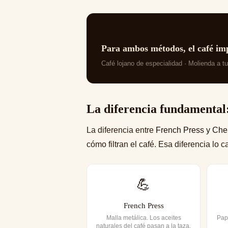
Para ambos métodos, el café im
Café lojano de especialidad · Molienda a t
La diferencia fundamental: 
La diferencia entre
French Press y Ch
cómo filtran el café. Esa diferencia lo 
💪
French Press
Malla metálica. Los aceites
Pap
naturales del café pasan a la taza.