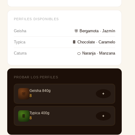
PERFILES DISPONIBLES
Geisha
🌸 Bergamota · Jazmín
Typica
🍫 Chocolate · Caramelo
Caturra
🍊 Naranja · Manzana
PROBAR LOS PERFILES
Geisha 840g
🌸
+
8
Typica 400g
🍫
+
8