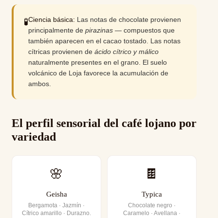
Ciencia básica:
Las notas de chocolate provienen
🧪
principalmente de
pirazinas
— compuestos que
también aparecen en el cacao tostado. Las notas
cítricas provienen de
ácido cítrico y málico
naturalmente presentes en el grano. El suelo
volcánico de Loja favorece la acumulación de
ambos.
El perfil sensorial del café lojano por
variedad
🌸
🍫
Geisha
Typica
Bergamota · Jazmín ·
Chocolate negro ·
Cítrico amarillo · Durazno.
Caramelo · Avellana ·