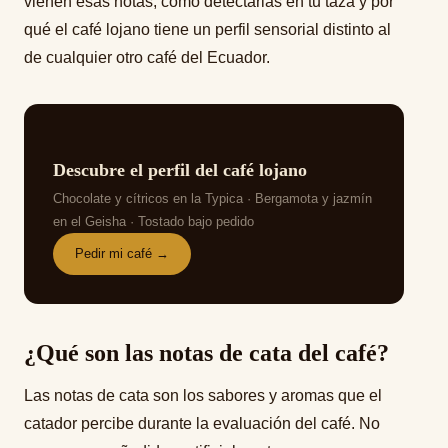
vienen esas notas, cómo detectarlas en tu taza y por
qué el café lojano tiene un perfil sensorial distinto al
LOJA ECUADOR
de cualquier otro café del Ecuador.
MI CUENTA
SÉ NUESTRO DISTRIBUIDOR
Descubre el perfil del café lojano
Chocolate y cítricos en la Typica · Bergamota y jazmín
en el Geisha · Tostado bajo pedido
Pedir mi café →
¿Qué son las notas de cata del café?
Las notas de cata son los sabores y aromas que el
catador percibe durante la evaluación del café. No