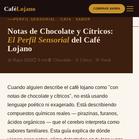
Café
Lojano
COMPRAR AHORA
Saltar
PERFIL SENSORIAL · CATA · SABOR
al
Notas de Chocolate y Cítricos:
contenido
CAFÉS
El Perfil Sensorial
del Café
Lojano
PRODUCTOS RELACIONADOS
📅 Mayo 2026
⏱ 8 min
🍫 Chocolate · 🍋 Cítrico · 🌸 Floral
MÉTODOS
SOBRE NOSOTROS
Cuando alguien describe el
café lojano
como "con
notas de chocolate y cítricos", no está usando
BLOG
lenguaje poético ni exagerado. Está describiendo
compuestos químicos reales — pirazinas, furanos,
ORIGEN
ácidos orgánicos — que el cerebro interpreta como
sabores familiares. Esta guía explica de dónde
LOJA SABOR A CAFE