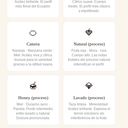
Acidez brillante. El perfil
Cítrico suave. Cuerpo
más floral del Ecuador.
medio. El perfil más clásico
y equilibrado.
🍊
🍓
Caturra
Natural (proceso)
Naranja · Manzana verde ·
Fruta roja · Mora · Uva.
Miel. Acidez viva y cítrica.
Cuerpo alto. Las notas
Inusual para la variedad
frutales del proceso natural
gracias a la altitud lojana.
intensifican el perfil.
🍯
💎
Honey (proceso)
Lavado (proceso)
Miel · Durazno seco ·
Taza limpia · Mineralidad ·
Panela. Punto intermedio
Acidez brillante. Expresa el
entre lavado y natural.
terroir volcánico sin
Dulzura pronunciada.
interferencia de la fruta.