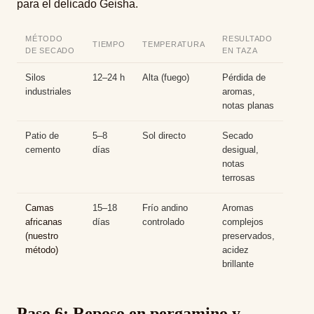
para el delicado Geisha
.
MÉTODO
RESULTADO
TIEMPO
TEMPERATURA
DE SECADO
EN TAZA
Silos
12–24 h
Alta (fuego)
Pérdida de
industriales
aromas,
notas planas
Patio de
5–8
Sol directo
Secado
cemento
días
desigual,
notas
terrosas
Camas
15–18
Frío andino
Aromas
africanas
días
controlado
complejos
(nuestro
preservados,
método)
acidez
brillante
Paso 6: Reposo en pergamino y