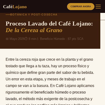
Café
Lojano
COMPRAR AHORA
Saltar
BOTÁNICA Y POST-COSECHA
al
Proceso Lavado del Café Lojano:
contenido
CAFÉS
De la Cereza al Grano
📅 Mayo 2026
⏱ 8 min
💧 Beneficio Húmedo · 87 pts SCA
PRODUCTOS RELACIONADOS
MÉTODOS
Entre la cereza roja que crece en la planta y el grano
SOBRE NOSOTROS
tostado que llega a tu taza, hay un proceso físico y
químico que define gran parte del sabor de tu bebida.
BLOG
Un error en esta etapa, y meses de trabajo en el
campo se van a la basura. En Café Lojano aplicamos
ORIGEN
rigurosamente el
beneficiado húmedo o proceso
lavado
, el método más exigente de la postcosecha y
LOJA SABOR A CAFE