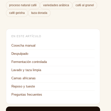
retiene más humedad. Su secado requiere 18 días
proceso natural café
variedades arábica
café al granel
del grano.
frente a los 15 de la Typica. Este secado más lento es
café geisha
taza dorada
parte de lo que preserva sus notas florales únicas de
bergamota y jazmín.
EN ESTE ARTÍCULO
Cosecha manual
Despulpado
Fermentación controlada
Lavado y taza limpia
Camas africanas
Reposo y tueste
Preguntas frecuentes