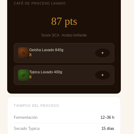
CAFÉ DE PROCESO LAVADO
87 pts
Score SCA · Acidez brillante
Geisha Lavado 840g
☕
+
8
Typica Lavado 400g
🌿
+
8
TIEMPOS DEL PROCESO
Fermentación
12–36 h
Secado Typica
15 días