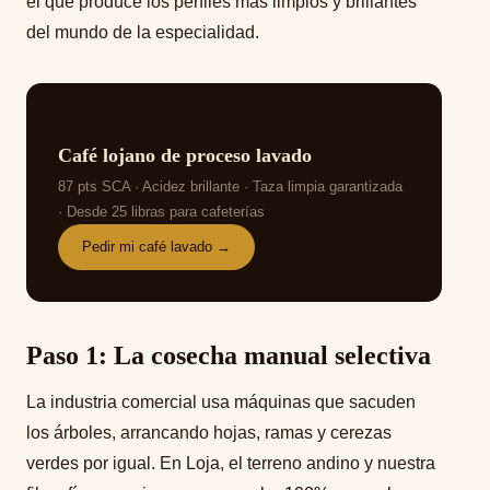
el que produce los perfiles más limpios y brillantes
del mundo de la especialidad.
LOJA ECUADOR
MI CUENTA
Café lojano de proceso lavado
SÉ NUESTRO DISTRIBUIDOR
87 pts SCA · Acidez brillante · Taza limpia garantizada
· Desde 25 libras para cafeterías
Pedir mi café lavado →
Paso 1: La cosecha manual selectiva
La industria comercial usa máquinas que sacuden
los árboles, arrancando hojas, ramas y cerezas
verdes por igual. En Loja, el terreno andino y nuestra