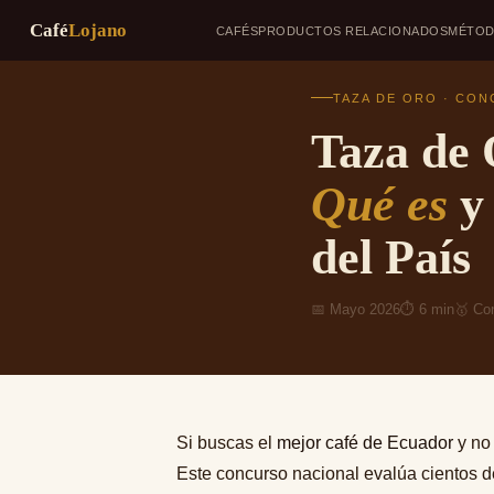
Café
Lojano
CAFÉS
PRODUCTOS RELACIONADOS
MÉTO
Saltar
al
TAZA DE ORO · CON
contenido
Taza de
Qué es
y 
del País
📅 Mayo 2026
⏱ 6 min
🥇 Co
Si buscas el
mejor café de Ecuador
y no
Este concurso nacional evalúa cientos de