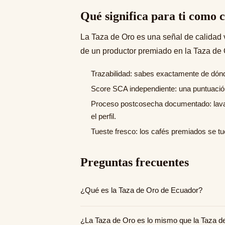
Qué significa para ti como
La Taza de Oro es una señal de calidad
de un productor premiado en la Taza de
Trazabilidad: sabes exactamente de dónd
Score SCA independiente: una puntuación 
Proceso postcosecha documentado: lavad
el perfil.
Tueste fresco: los cafés premiados se tu
Preguntas frecuentes
¿Qué es la Taza de Oro de Ecuador?
Es el concurso nacional de calidad de 
Evalúa cientos de lotes bajo el protoco
¿La Taza de Oro es lo mismo que la Taza d