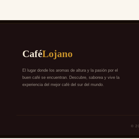
Café
Lojano
El lugar donde los aromas de altura y la pasión por el
buen café se encuentran. Descubre, saborea y vive la
experiencia del mejor café del sur del mundo.
© 2