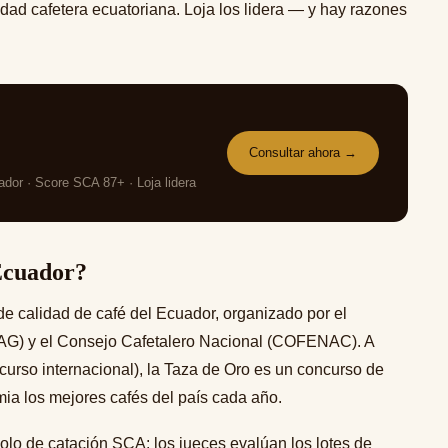
dad cafetera ecuatoriana. Loja los lidera — y hay razones
Consultar ahora →
ador · Score SCA 87+ · Loja lidera
Ecuador?
de calidad de café del Ecuador, organizado por el
(MAG) y el Consejo Cafetalero Nacional (COFENAC). A
curso internacional), la Taza de Oro es un concurso de
mia los mejores cafés del país cada año.
olo de catación SCA: los jueces evalúan los lotes de