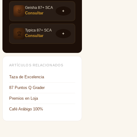
Geisha 87+ SCA
🥇
+
Consultar
Typica 87+ SCA
🏆
+
Consultar
ARTÍCULOS RELACIONADOS
Taza de Excelencia
87 Puntos Q Grader
Premios en Loja
Café Arábigo 100%