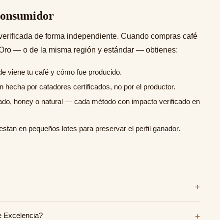
 consumidor
 verificada de forma independiente. Cuando compras café
 Oro — o de la misma región y estándar — obtienes:
e viene tu café y cómo fue producido.
hecha por catadores certificados, no por el productor.
o, honey o natural — cada método con impacto verificado en
estan en pequeños lotes para preservar el perfil ganador.
+
café del Ecuador, organizado por el MAG y COFENAC.
lo SCA. Los ganadores representan los mejores cafés de
e Excelencia?
+