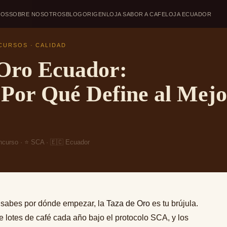
DOS
SOBRE NOSOTROS
BLOG
ORIGEN
LOJA SABOR A CAFE
LOJA ECUADOR
CURSOS · CALIDAD
 Oro Ecuador:
Por Qué Define al Mejo
ncurso · ⭐ SCA · 🇪🇨 Ecuador
 sabes por dónde empezar, la
Taza de Oro
es tu brújula.
 lotes de café cada año bajo el protocolo SCA, y los